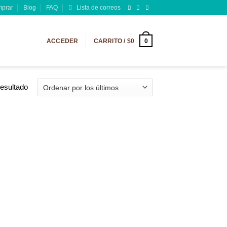
prar
Blog
FAQ
Lista de correos
0
ACCEDER
CARRITO /
$
0
resultado