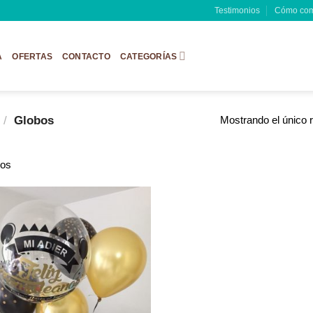
Testimonios
Cómo com
A
OFERTAS
CONTACTO
CATEGORÍAS
o
/
Globos
Mostrando el único 
bos