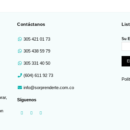
Contáctanos
Lis
Su E
305 421 01 73
305 438 59 79
305 331 40 50
(604) 611 92 73
Polí
info@sorprenderte.com.co
rar,
Síguenos
on