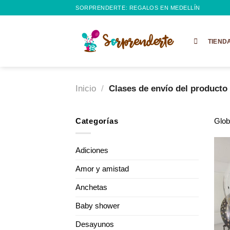
Saltar
SORPRENDERTE: REGALOS EN MEDELLÍN
al
contenido
TIEND
Inicio
/
Clases de envío del product
Categorías
Glo
Adiciones
Amor y amistad
Anchetas
Baby shower
Desayunos