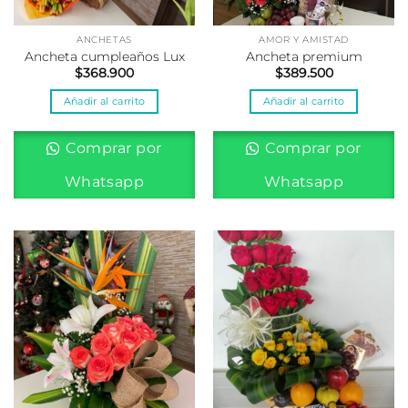
ANCHETAS
AMOR Y AMISTAD
Ancheta cumpleaños Lux
Ancheta premium
$
368.900
$
389.500
Añadir al carrito
Añadir al carrito
Comprar por
Comprar por
Whatsapp
Whatsapp