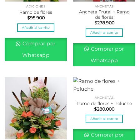
ADICIONES
ANCHETAS
Ancheta Frutal + Ramo
Ramo de flores
de flores
$
95.900
$
278.900
Añadir al carrito
Añadir al carrito
Comprar por
Comprar por
Whatsapp
Whatsapp
ANCHETAS
Ramo de flores + Peluche
$
280.000
Añadir al carrito
Comprar por