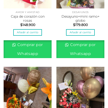
AMOR Y AMISTAD
DESAYUNOS
Caja de corazón con
Desayuno+mini ramo+
rosas
globo
$
148.900
$
179.800
Añadir al carrito
Añadir al carrito
Comprar por
Comprar por
Whatsapp
Whatsapp