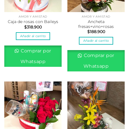
AMOR Y AMISTAD
AMOR Y AMISTAD
Ancheta
Caja de rosas con Baileys
fresas+vino+rosas
$
318.900
$
188.900
Añadir al carrito
Añadir al carrito
Comprar por
Comprar por
Whatsapp
Whatsapp