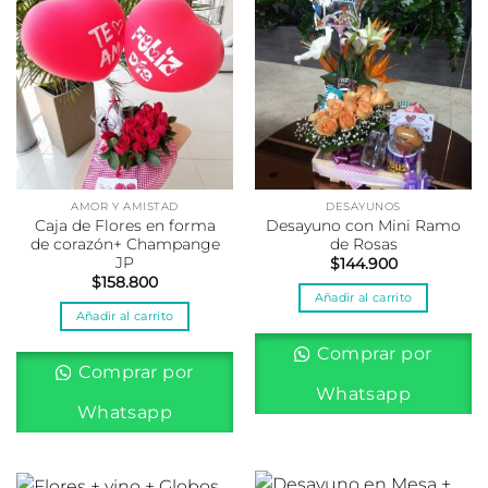
AMOR Y AMISTAD
DESAYUNOS
Caja de Flores en forma
Desayuno con Mini Ramo
de corazón+ Champange
de Rosas
JP
$
144.900
$
158.800
Añadir al carrito
Añadir al carrito
Comprar por
Comprar por
Whatsapp
Whatsapp