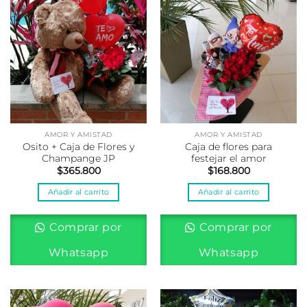
AMOR Y AMISTAD
AMOR Y AMISTAD
Osito + Caja de Flores y
Caja de flores para
Champange JP
festejar el amor
$
365.800
$
168.800
Añadir al carrito
Añadir al carrito
Comprar por
Comprar por
Whatsapp
Whatsapp