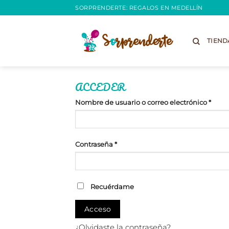
Saltar
SORPRENDERTE: REGALOS EN MEDELLÍN
al
contenido
TIEND
ACCEDER
Oblig
Nombre de usuario o correo electrónico
*
Obligatorio
Contraseña
*
Recuérdame
Acceso
¿Olvidaste la contraseña?