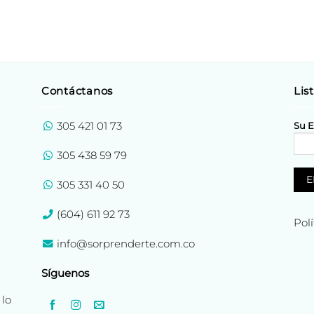
Contáctanos
Lis
305 421 01 73
Su E
305 438 59 79
305 331 40 50
(604) 611 92 73
Pol
info@sorprenderte.com.co
Síguenos
 lo