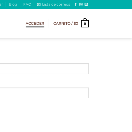
ar
Blog
FAQ
Lista de correos
ACCEDER
CARRITO /
$
0
0