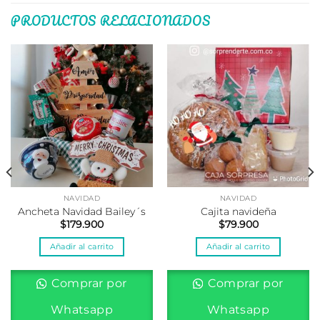
PRODUCTOS RELACIONADOS
NAVIDAD
NAVIDAD
Ancheta Navidad Bailey´s
Cajita navideña
$
179.900
$
79.900
Añadir al carrito
Añadir al carrito
Comprar por
Comprar por
Whatsapp
Whatsapp