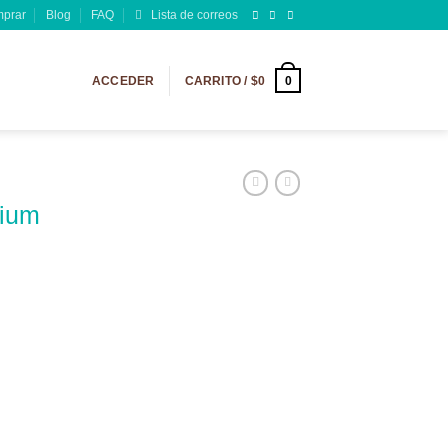
prar
Blog
FAQ
Lista de correos
0
ACCEDER
CARRITO /
$
0
mium