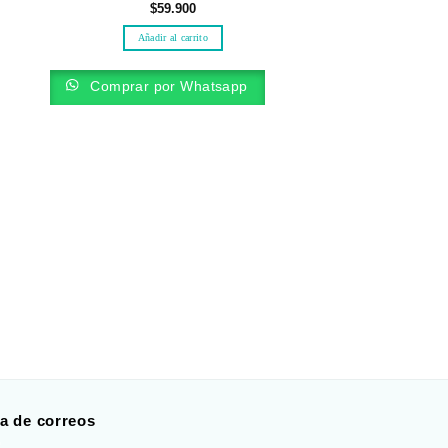
$
59.900
Añadir al carrito
Comprar por Whatsapp
ANCHE
Ancheta saludable
$
69.
Añadir al 
Comprar por
ta de correos