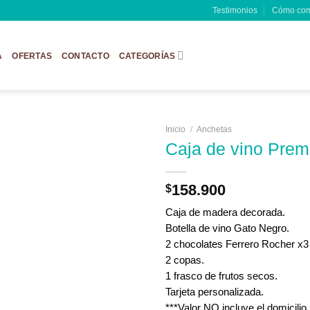
Testimonios
Cómo com
A
OFERTAS
CONTACTO
CATEGORÍAS
Inicio
/
Anchetas
Caja de vino Pre
158.900
$
Caja de madera decorada.
Botella de vino Gato Negro.
2 chocolates Ferrero Rocher x3
2 copas.
1 frasco de frutos secos.
Tarjeta personalizada.
***Valor NO incluye el domicilio.