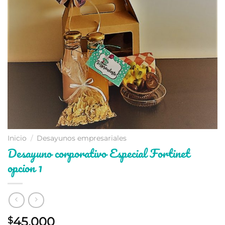
Inicio
/
Desayunos empresariales
Desayuno corporativo Especial Fortinet
opcion 1
45.000
$