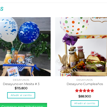
S
DESAYUNOS
DESAYUNOS
Desayuno en Mesita # 3
Desayuno Cumpleaños
$
115.800
Añadir al carrito
Valorado
$
88.900
con
5.00
Añadir al carrito
de 5
Comprar por Whatsapp