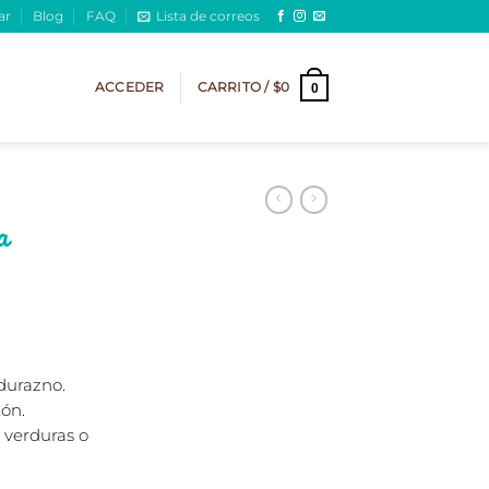
ar
Blog
FAQ
Lista de correos
ACCEDER
CARRITO /
$
0
0
a
durazno.
ón.
 verduras o