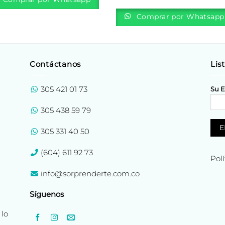
Comprar por Whatsapp
Contáctanos
Lis
305 421 01 73
Su E
305 438 59 79
305 331 40 50
(604) 611 92 73
Pol
info@sorprenderte.com.co
Síguenos
 lo