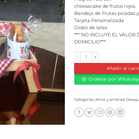
cheesecake de frutos rojos.
Bandeja de Frutas picadas y
Tarjeta Personalizada
Globo de latex
*** NO INCLUYE EL VALOR 
DOMICILIO***
Desayuno en Mesita cantidad
Añadir al carr
Ordenar por WhatsA
Categorías:
Amor y amistad
,
Desay