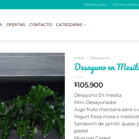
Testimonios
Cómo compr
A
OFERTAS
CONTACTO
CATEGORÍAS
Inicio
/
Desayunos
Desayuno en Mesit
105.900
$
Desayuno En mesita
Mini-Desayunador
Jugo fruto manzana pera o 
Yogurt fresa mora o melocot
Sandwich de jamón queso y
pastel.
Mug con Cereal.