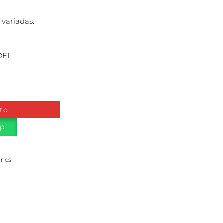
 variadas.
DEL
ito
pp
unos