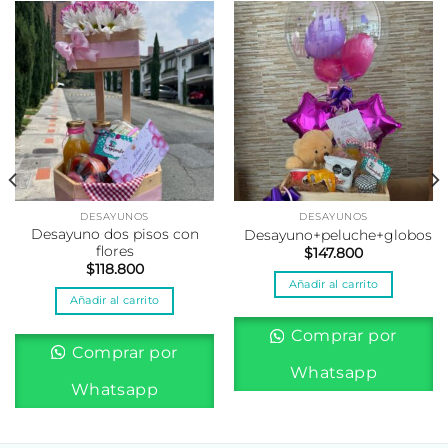
DESAYUNOS
DESAYUNOS
Desayuno dos pisos con
Desayuno+peluche+globos
flores
$
147.800
$
118.800
Añadir al carrito
Añadir al carrito
Comprar por
Comprar por
Whatsapp
Whatsapp