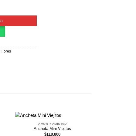
l cantidad
to
,
Flores
AMOR Y AMISTAD
Ancheta Mini Viejitos
$
118.800