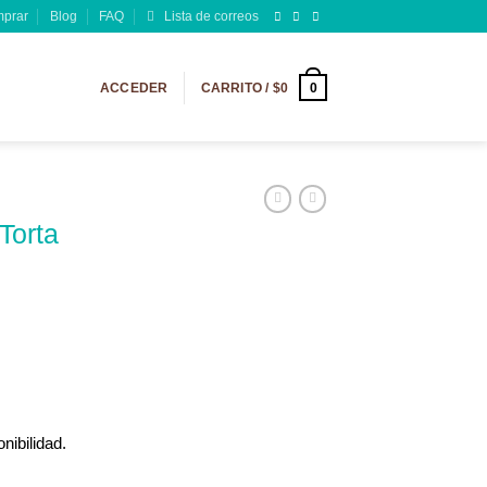
prar
Blog
FAQ
Lista de correos
0
ACCEDER
CARRITO /
$
0
Torta
nibilidad.