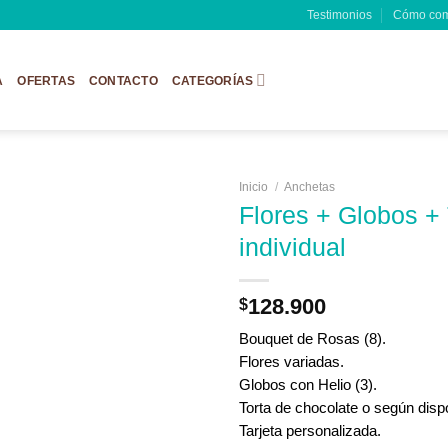
Testimonios
Cómo com
A
OFERTAS
CONTACTO
CATEGORÍAS
Inicio
/
Anchetas
Flores + Globos + 
individual
128.900
$
Bouquet de Rosas (8).
Flores variadas.
Globos con Helio (3).
Torta de chocolate o según dispo
Tarjeta personalizada.