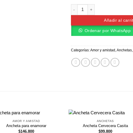
Flores + Globos + Torta individua
Añadir al carri
Ordenar por WhatsApp
Categorías:
Amor y amistad
,
Anchetas
AMOR Y AMISTAD
ANCHETAS
Ancheta para enamorar
Ancheta Cervecera Casita
$
146.800
$
99.800