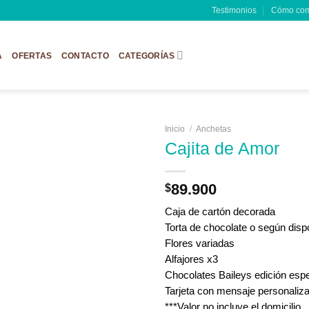
Testimonios
Cómo com
A
OFERTAS
CONTACTO
CATEGORÍAS
Inicio
/
Anchetas
Cajita de Amor
89.900
$
Caja de cartón decorada
Torta de chocolate o según dispo
Flores variadas
Alfajores x3
Chocolates Baileys edición espe
Tarjeta con mensaje personaliz
***Valor no incluye el domicilio