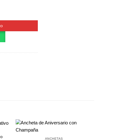
to
vo
ANCHETAS