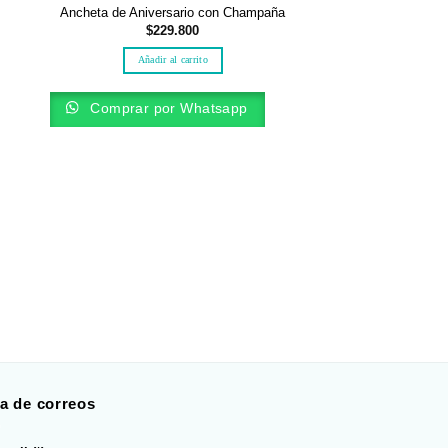
Ancheta de Aniversario con Champaña
$
229.800
Añadir al carrito
Comprar por Whatsapp
ANCHE
Ancheta Vi
$
103.
Añadir al 
Comprar por
ta de correos