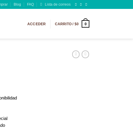
prar
Blog
FAQ
Lista de correos
0
ACCEDER
CARRITO /
$
0
nibilidad
cial
ado