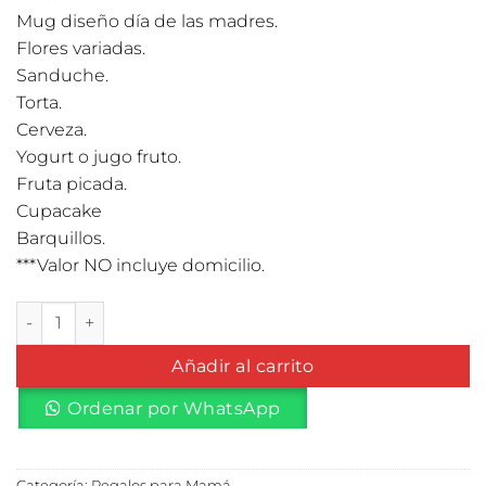
Mug diseño día de las madres.
Flores variadas.
Sanduche.
Torta.
Cerveza.
Yogurt o jugo fruto.
Fruta picada.
Cupacake
Barquillos.
***Valor NO incluye domicilio.
Desayuno en mesa mágica cantidad
Añadir al carrito
Ordenar por WhatsApp
Categoría:
Regalos para Mamá