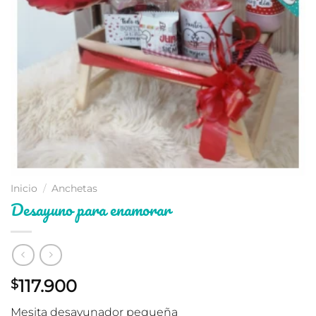
Inicio
/
Anchetas
Desayuno para enamorar
117.900
$
Mesita desayunador pequeña