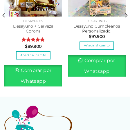
DESAYUNOS
DESAYUNOS
Desayuno + Cerveza
Desayuno Cumpleaños
Corona
Personalizado.
$
97.900
Añadir al carrito
Valorado
$
89.900
con
5.00
Añadir al carrito
de 5
Comprar por
Comprar por
Whatsapp
Whatsapp