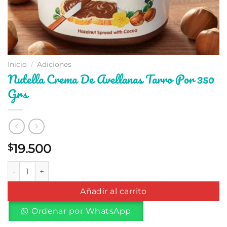
Inicio
/
Adiciones
Nutella Crema De Avellanas Tarro Por 350
Grs
19.500
$
Nutella Crema De Avellanas Tarro Por 350 Grs cantidad
Añadir al carrito
Ordenar por WhatsApp