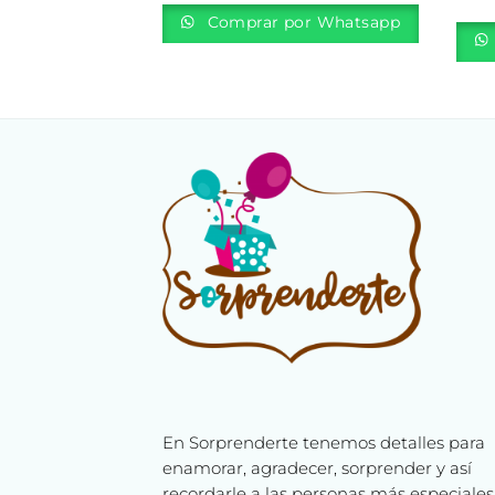
or Whatsapp
Comprar por Whatsapp
En Sorprenderte tenemos detalles para
enamorar, agradecer, sorprender y así
recordarle a las personas más especiales