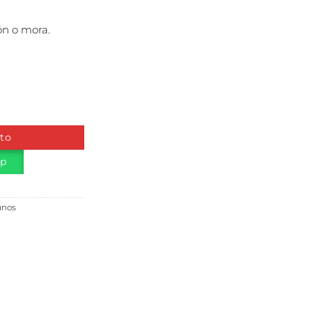
ón o mora.
.
ito
pp
unos