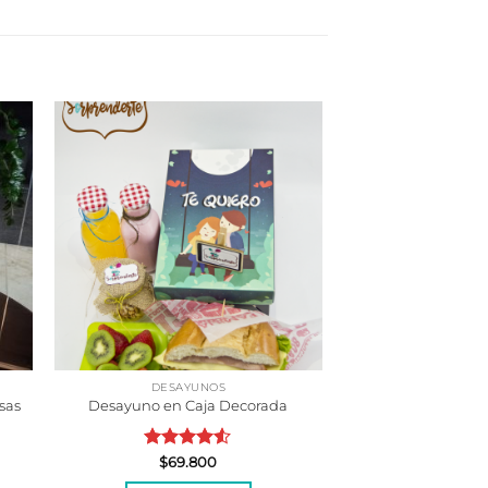
DESAYUNOS
sas
Desayuno en Caja Decorada
Valorado
$
69.800
con
4.50