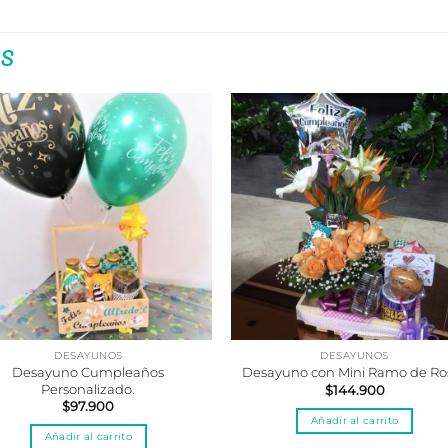
S
DESAYUNOS
DESAYUNOS
Desayuno Cumpleaños
Desayuno con Mini Ramo de Ro
Personalizado.
$
144.900
$
97.900
Añadir al carrito
Añadir al carrito