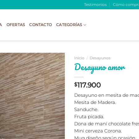
Testimonios
Cómo compr
A
OFERTAS
CONTACTO
CATEGORÍAS
Inicio
/
Desayunos
Desayuno amor
117.900
$
Desayuno en mesita de ma
Mesita de Madera.
Sanduche.
Fruta picada.
Dona de maní chocolate fres
Mini cerveza Corona.
Mug diseño según ocasión.