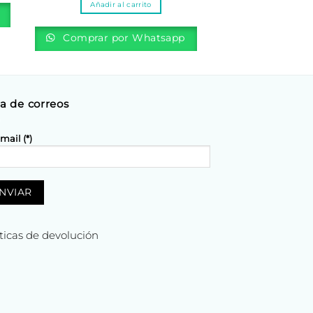
Añadir al carrito
de 5
Comprar por Whatsapp
ta de correos
mail (*)
íticas de devolución