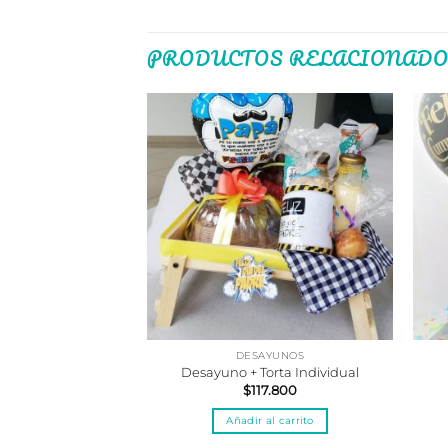
PRODUCTOS RELACIONADO
AYUNOS
DESAYUNOS
lo + Mini cerveza
Desayuno + Torta Individual
1.900
$
117.800
al carrito
Añadir al carrito