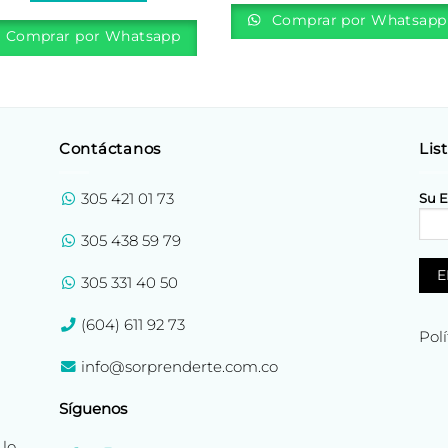
Comprar por Whatsapp
Comprar por Whatsapp
Contáctanos
Lis
305 421 01 73
Su E
305 438 59 79
305 331 40 50
(604) 611 92 73
Pol
info@sorprenderte.com.co
Síguenos
 lo