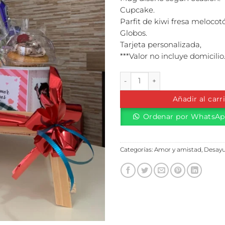
Cupcake.
Parfit de kiwi fresa melocot
Globos.
Tarjeta personalizada,
***Valor no incluye domicilio
Desayuno amor cantidad
Añadir al carr
Ordenar por WhatsA
Categorías:
Amor y amistad
,
Desay