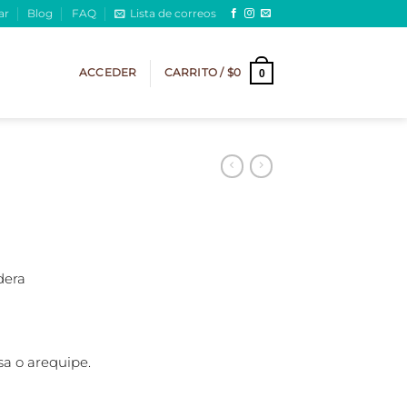
ar
Blog
FAQ
Lista de correos
ACCEDER
CARRITO /
$
0
0
dera
a o arequipe.