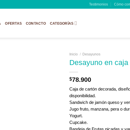
Testimonios
Cómo com
A
OFERTAS
CONTACTO
CATEGORÍAS
Inicio
/
Desayunos
Desayuno en caja
78.900
$
Caja de cartón decorada, diseñ
disponibilidad.
Sandwich de jamón queso y ver
Jugo fruto, manzana, pera o du
Yogurt.
Cupcake.
Bandeja de Frutas picadas y va