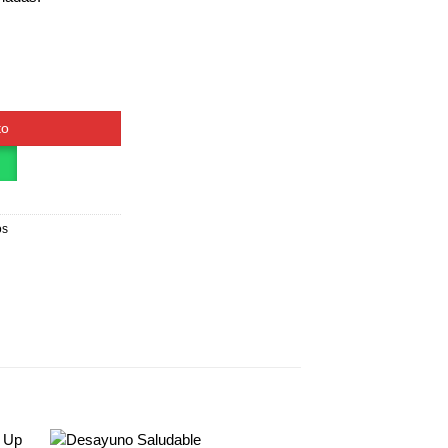
ad
to
os