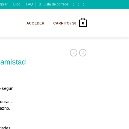
prar
Blog
FAQ
Lista de correos
0
ACCEDER
CARRITO /
$
0
 amistad
o según
duras.
razno.
riadas.