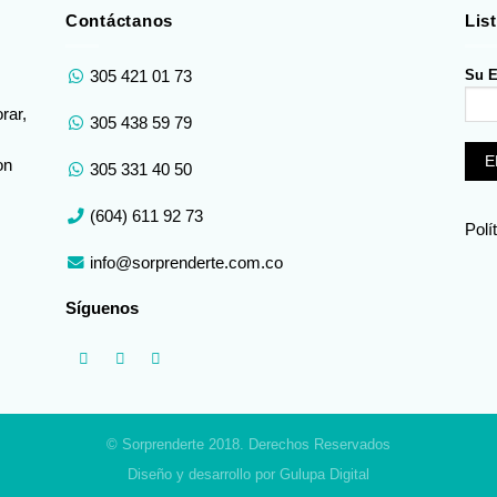
Contáctanos
Lis
Su E
305 421 01 73
rar,
305 438 59 79
on
305 331 40 50
(604) 611 92 73
Polí
info@sorprenderte.com.co
Síguenos
© Sorprenderte 2018. Derechos Reservados
Diseño y desarrollo por Gulupa Digital