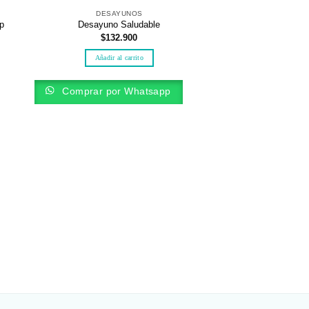
DESAYUNOS
p
Desayuno Saludable
$
132.900
Añadir al carrito
Comprar por Whatsapp
ANCHE
Ancheta saludable
$
69.
Añadir al 
Comprar por