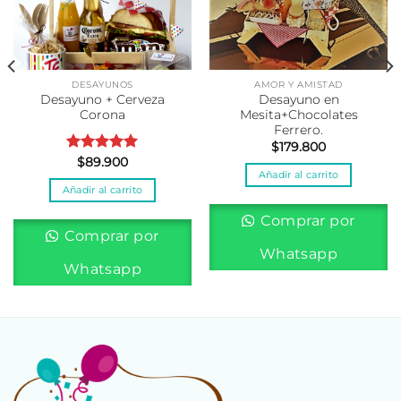
DESAYUNOS
AMOR Y AMISTAD
Desayuno + Cerveza
Desayuno en
Corona
Mesita+Chocolates
Ferrero.
$
179.800
Valorado
$
89.900
Añadir al carrito
con
5.00
Añadir al carrito
de 5
Comprar por
Comprar por
Whatsapp
Whatsapp